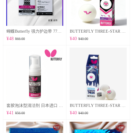
蝴蝶Butterfly 强力护边带 77500 POWER TAPE SP Ⅱ
BUTTERFLY THREE-STAR BALL R40+ 96070
¥48
¥40
¥66.00
¥40.00
套胶泡沫型清洁剂 日本进口 （76640）
BUTTERFLY THREE-STAR BALL R40+ WTTTC LONDON 2026 96060
¥41
¥40
¥56.00
¥40.00