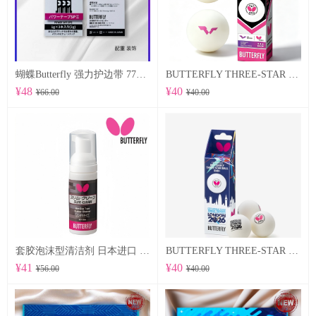
蝴蝶Butterfly 强力护边带 77500 POWER TAPE SP Ⅱ
BUTTERFLY THREE-STAR BALL R40+ 96070
¥48
¥40
¥66.00
¥40.00
套胶泡沫型清洁剂 日本进口 （76640）
BUTTERFLY THREE-STAR BALL R40+ WTTTC LONDON 2026 96060
¥41
¥40
¥56.00
¥40.00