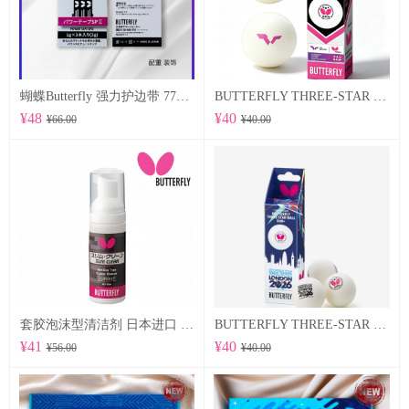
蝴蝶Butterfly 强力护边带 77500 POWER TAPE SP Ⅱ
BUTTERFLY THREE-STAR BALL R40+ 96070
¥48
¥40
¥66.00
¥40.00
套胶泡沫型清洁剂 日本进口 （76640）
BUTTERFLY THREE-STAR BALL R40+ WTTTC LONDON 2026 96060
¥41
¥40
¥56.00
¥40.00