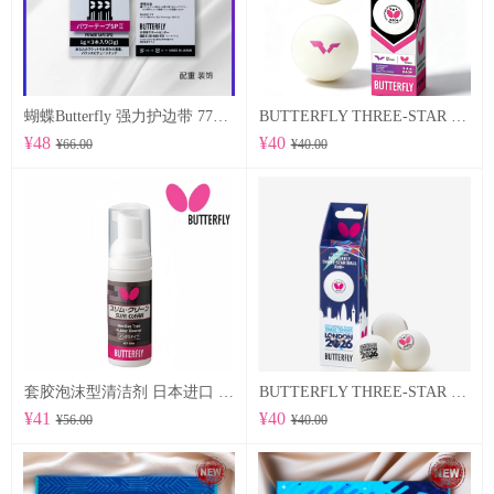
蝴蝶Butterfly 强力护边带 77500 POWER TAPE SP Ⅱ
BUTTERFLY THREE-STAR BALL R40+ 96070
¥48
¥40
¥66.00
¥40.00
套胶泡沫型清洁剂 日本进口 （76640）
BUTTERFLY THREE-STAR BALL R40+ WTTTC LONDON 2026 96060
¥41
¥40
¥56.00
¥40.00