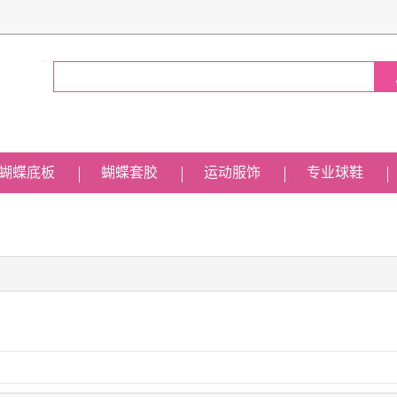
蝴蝶底板
蝴蝶套胶
运动服饰
专业球鞋