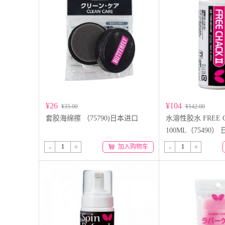
¥26
¥104
¥35.00
¥142.00
套胶海绵擦 （75790)日本进口
水溶性胶水 FREE CH
100ML（75490）
-
+
-
+
加入购物车