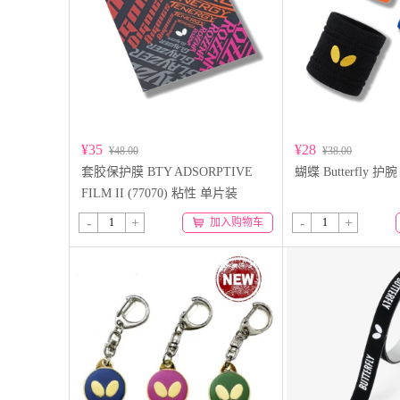
¥35
¥28
¥48.00
¥38.00
套胶保护膜 BTY ADSORPTIVE
蝴蝶 Butterfly 护腕
FILM II (77070) 粘性 单片装
-
+
-
+
加入购物车