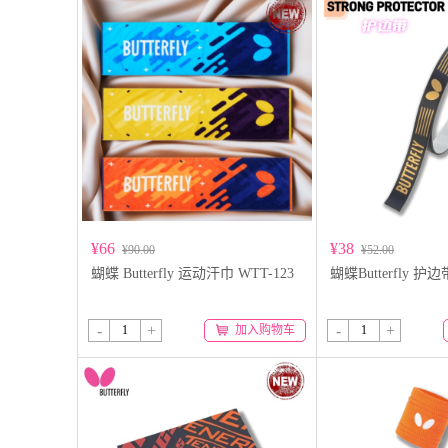
¥66
¥38
¥90.00
¥52.00
蝴蝶 Butterfly 运动汗巾 WTT-123
蝴蝶Butterfly 护边带
-
+
-
+
加入购物车