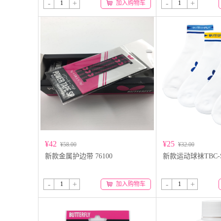
-
+
-
+
加入购物车
¥42
¥25
¥58.00
¥32.00
新款金属护边带 76100
新款运动球袜TBC-S
-
+
-
+
加入购物车