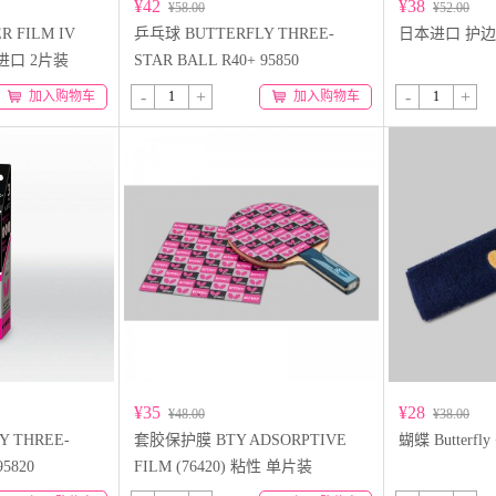
¥42
¥38
¥58.00
¥52.00
 FILM IV
乒乓球 BUTTERFLY THREE-
日本进口 护边带
本进口 2片装
STAR BALL R40+ 95850
-
+
-
+
加入购物车
加入购物车
¥35
¥28
¥48.00
¥38.00
 THREE-
套胶保护膜 BTY ADSORPTIVE
蝴蝶 Butterfl
95820
FILM (76420) 粘性 单片装