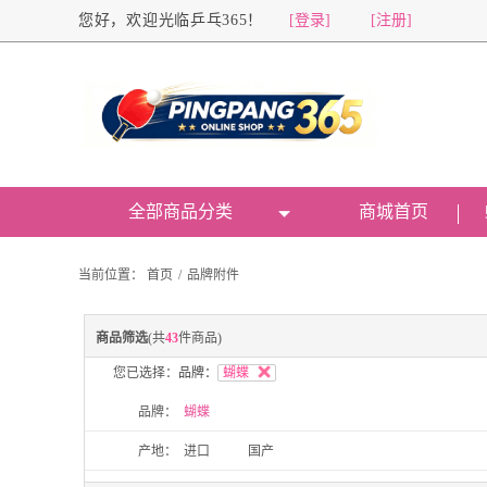
您好，欢迎光临乒乓365！
[登录]
[注册]
全部商品分类
商城首页
当前位置：
首页
/
品牌附件
商品筛选
(共
43
件商品)
您已选择：
品牌：
蝴蝶
品牌：
蝴蝶
产地：
进口
国产