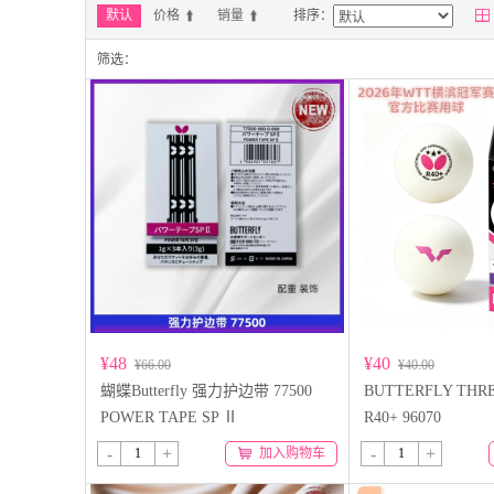

默认
价格
销量
排序：
筛选：
¥48
¥40
¥66.00
¥40.00
蝴蝶Butterfly 强力护边带 77500
BUTTERFLY THRE
POWER TAPE SP Ⅱ
R40+ 96070
-
+
-
+
加入购物车