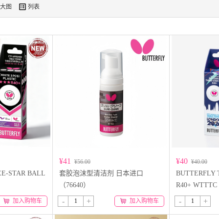

大图
列表
¥41
¥40
¥56.00
¥40.00
E-STAR BALL
套胶泡沫型清洁剂 日本进口
BUTTERFLY 
（76640）
R40+ WTTTC
96060
-
+
-
+
加入购物车
加入购物车