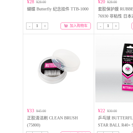
¥28
¥20
¥28.00
¥28.00
蝴蝶 Butterfly 纪念挂件 TTB-1000
套胶保护膜 RUBBER
76930 非粘性 日
-
+
-
+
加入购物车
¥33
¥22
¥45.00
¥30.00
正胶清洁刷 CLEAN BRUSH
乒乓球 BUTTERFLY
(75800)
STAR BALL R40+ 