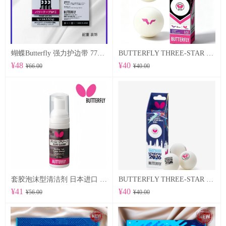
蝴蝶Butterfly 强力护边带 77500 POWER TAPE SP Ⅱ
BUTTERFLY THREE-STAR BALL R40+ 96070
¥48
¥40
¥66.00
¥40.00
套胶泡沫型清洁剂 日本进口 （76640）
BUTTERFLY THREE-STAR BALL R40+ WTTTC LONDON 2026 96060
¥41
¥40
¥56.00
¥40.00