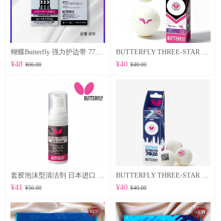
蝴蝶Butterfly 强力护边带 77500 POWER TAPE SP Ⅱ
BUTTERFLY THREE-STAR BALL R40+ 96070
¥48
¥40
¥66.00
¥40.00
套胶泡沫型清洁剂 日本进口 （76640）
BUTTERFLY THREE-STAR BALL R40+ WTTTC LONDON 2026 96060
¥41
¥40
¥56.00
¥40.00