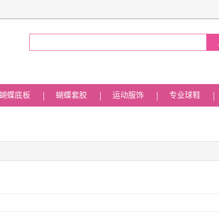
蝴蝶底板
蝴蝶套胶
运动服饰
专业球鞋