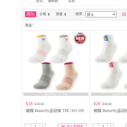
款式：
通用款
女款

默认
价格
销量
排序：
筛选：
¥28
¥28
¥38.00
¥38.00
蝴蝶 Butterfly运动袜 TBC-SO-109
蝴蝶 Butterfly运动
-
+
-
+
加入购物车