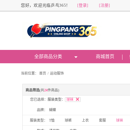
您好，欢迎光临乒乓365！
[登录]
[注册]
全部商品分类
商城首页
当前位置：
首页
/
运动服饰
商品筛选
(共
24
件商品)
您已选择：
服装类型：
球袜
品牌：
蝴蝶
服装类型：
T恤
球裤
上衣
套服
球袜