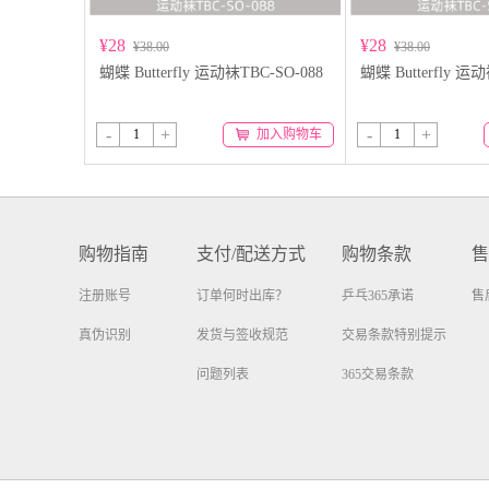
¥28
¥28
¥38.00
¥38.00
蝴蝶 Butterfly 运动袜TBC-SO-088
蝴蝶 Butterfly 运
-
+
-
+
加入购物车
购物指南
支付/配送方式
购物条款
售
注册账号
订单何时出库？
乒乓365承诺
售
真伪识别
发货与签收规范
交易条款特别提示
问题列表
365交易条款