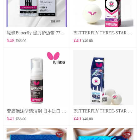
蝴蝶Butterfly 强力护边带 77500 POWER TAPE SP Ⅱ
BUTTERFLY THREE-STAR BALL R40+ 96070
¥48
¥40
¥66.00
¥40.00
套胶泡沫型清洁剂 日本进口 （76640）
BUTTERFLY THREE-STAR BALL R40+ WTTTC LONDON 2026 96060
¥41
¥40
¥56.00
¥40.00