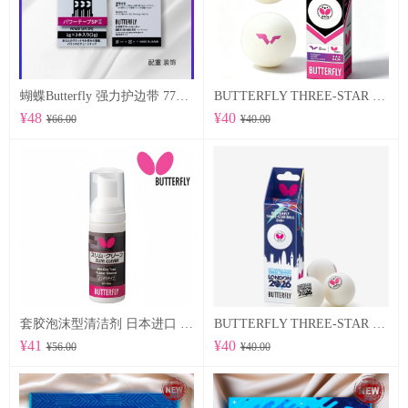
蝴蝶Butterfly 强力护边带 77500 POWER TAPE SP Ⅱ
BUTTERFLY THREE-STAR BALL R40+ 96070
¥48
¥40
¥66.00
¥40.00
套胶泡沫型清洁剂 日本进口 （76640）
BUTTERFLY THREE-STAR BALL R40+ WTTTC LONDON 2026 96060
¥41
¥40
¥56.00
¥40.00