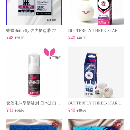
蝴蝶Butterfly 强力护边带 77500 POWER TAPE SP Ⅱ
BUTTERFLY THREE-STAR BALL R40+ 96070
¥48
¥40
¥66.00
¥40.00
套胶泡沫型清洁剂 日本进口 （76640）
BUTTERFLY THREE-STAR BALL R40+ WTTTC LONDON 2026 96060
¥41
¥40
¥56.00
¥40.00